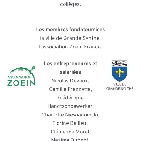
collèges.
Les membres fondateur·rices
la ville de Grande Synthe,
l’association Zoein France.
Les entrepreneur·es et
salarié·es
Nicolas Devaux,
Camille Frazzetta,
Frédérique
Handtschoewerker,
Charlotte Niewiadomski,
Florine Bailleul,
Clémence Morel,
Maxime Dupont,